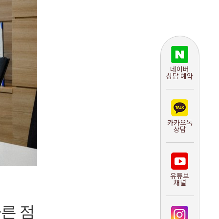
네이버
상담 예약
카카오톡
상담
유튜브
채널
다른 점