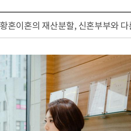
유류분 반환 청구소
life] 황혼이혼의 재산분할, 신혼부부와 다