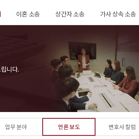
개
이혼 소송
상간자 소송
가사 상속 소송
가압류·가처분
상간녀소송
인지 청구의 소
개
사전처분
상간남소송
성과 본의 변경
재판이혼
친생자 관계
존부 확인의 소
위자료
드립니다.
혼인무효·혼인
럼
재산분할
취소의 소
브
친권·양육권·
친권자·양육자 지정
양육비
(변경)및 양육비 심판
그
청구
입양(친양자 입양)
허가 심판청구
성년후견 심판청구
업무 분야
언론 보도
변호사 칼럼
상속재산분할