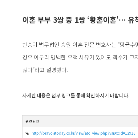
이혼 부부 3쌍 중 1쌍 ‘황혼이혼’… 유
한승미 법무법인 승원 이혼 전문 변호사는 “평균수
경우 아무리 명백한 유책 사유가 있어도 액수가 크
많다”라고 설명했다.
자세한 내용은 첨부 링크를 통해 확인하시기 바랍니다.
관련링크
http://bravo.etoday.co.kr/view/atc_view.php?varAtcId=12916