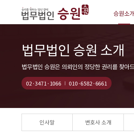
승원소
인사말
변호사소
법무법인 승원 소개
업무분야
언론보도
법무법인 승원은 의뢰인의 정당한 권리를 찾아
변호사 칼
02·3471·1066
010·6582·6661
승원 유튜
승원 블로
인사말
변호사 소개