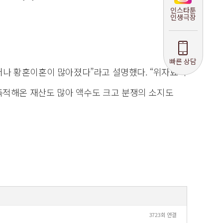
인스타툰
인생극장
빠른 상담
어나 황혼이혼이 많아졌다”라고 설명했다.
“위자료의
축적해온 재산도 많아 액수도 크고 분쟁의 소지도
3723회 연결