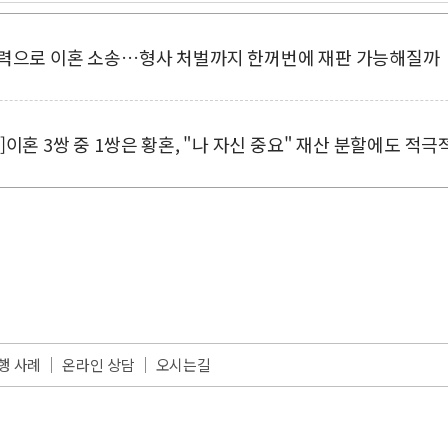
] 가정폭력으로 이혼 소송…형사 처벌까지 한꺼번에 재판 가능해질까
my life]이혼 3쌍 중 1쌍은 황혼, "나 자신 중요" 재산 분할에도 적극
행 사례
온라인 상담
오시는길