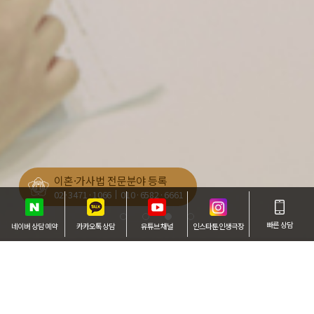
이혼·가사법 전문분야 등록
02·3471·1066
010·6582·6661
빠른 상담
네이버 상담 예약
카카오톡 상담
유튜브 채널
인스타툰 인생극장
수행사례